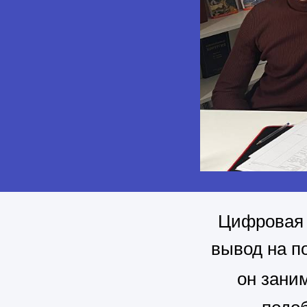
Цифровая 
вывод на п
он зани