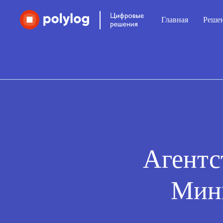
Главная
Главная
Реше
Реше
Проекты
Агентс
Минц