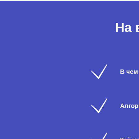
На 
В чем
Алгор