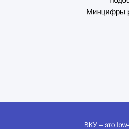
подоб
Минцифры ра
ВКУ – это lo