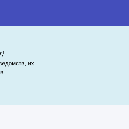
д!
ведомств, их
в.