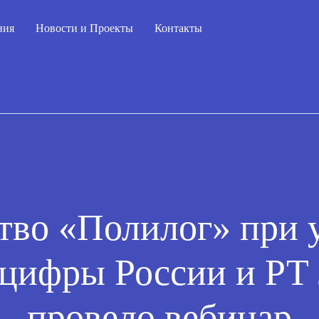
ния
ния
Новости и Проекты
Новости и Проекты
Контакты
Контакты
тво «Полилог» при 
ифры России и РТ
провело вебинар