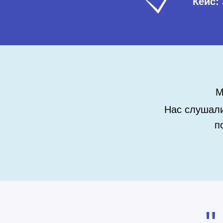
Кейс:
М
Нас слушали
п
"