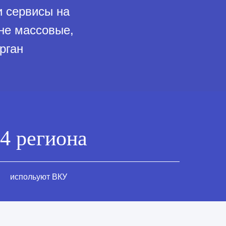
и сервисы на
 не массовые,
рган
4 региона
испольуют ВКУ