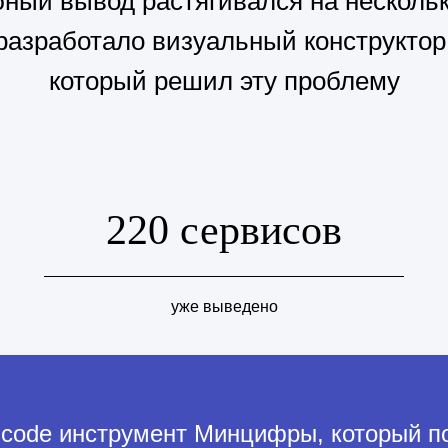
ный вывод растягивался на нескольк
зработало визуальный конструктор 
который решил эту проблему
220 сервисов
уже выведено
w-code инструмент Минцифры, который п