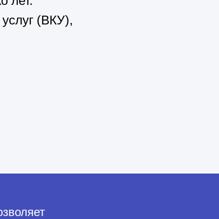
о лет.
услуг (ВКУ),
озволяет