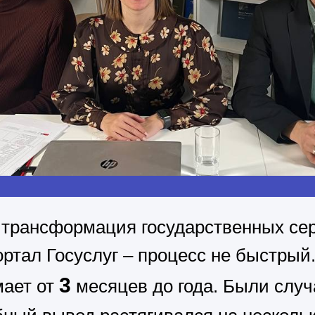
трансформация государственных сер
ортал Госуслуг – процесс не быстрый.
3
мает от
месяцев до года. Были случа