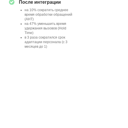
После интеграции
на 10% сократить среднее
время обработки обращений
(AHT)
на 47% уменьшить время
удержания вызовов (Hold
Time)
в 3 раза сократился срок
адаптации персонала (с 3
месяцев до 1)
Отрасль:
ПРОМЫШЛЕННЫЙ СЕКТОР,
NDA
Внедрили систему
управления знаниями
в контакт-центр