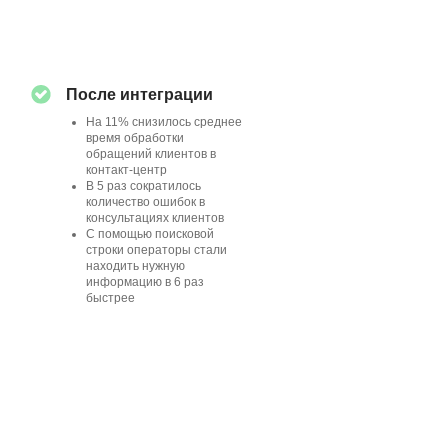
После интеграции
На 11% снизилось среднее
время обработки
обращений клиентов в
контакт-центр
В 5 раз сократилось
количество ошибок в
консультациях клиентов
С помощью поисковой
строки операторы стали
находить нужную
информацию в 6 раз
быстрее
Отрасль:
СТРАХОВОЙ СЕКТОР, NDA