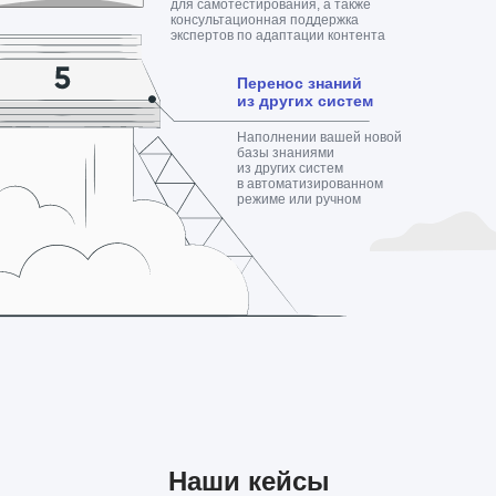
для самотестирования, а также
консультационная поддержка
экспертов по адаптации контента
Перенос знаний
из других систем
Наполнении вашей новой
базы знаниями
Оставьте свои контакты
из других систем
в автоматизированном
для проведения
режиме или ручном
персональной
демонстрации решения!
Имя
Телефон
+7
Наши кейсы
Email