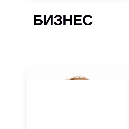
БИЗНЕС
Наталья Касперская
Президент группы компаний InfoWatch