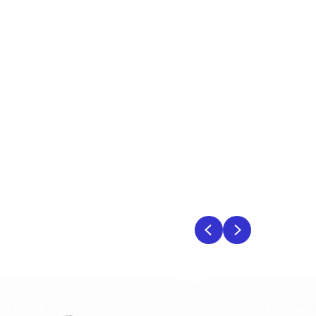
ий Шпак
Евгений Грабчак