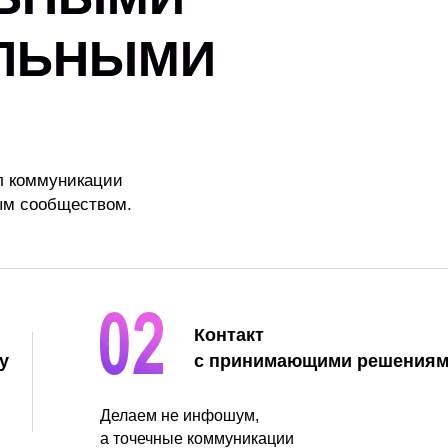
АЛЬНЫМИ
л коммуникации
ым сообществом.
Контакт
у
с принимающими решения
Делаем не инфошум,
а точечные коммуникации