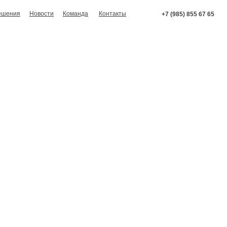
ешения
Новости
Команда
Контакты
+7 (985) 855 67 65
гатырёва о ци
Медиа, ко
О проекте
 нами
Форматы, ко