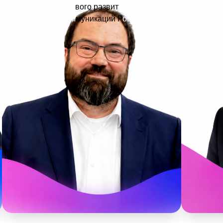
Министр цифро
вого развит
ия, связи
Замест
и массовых ком
муникаций Р
оссийской
промыш
Федерации
Россий